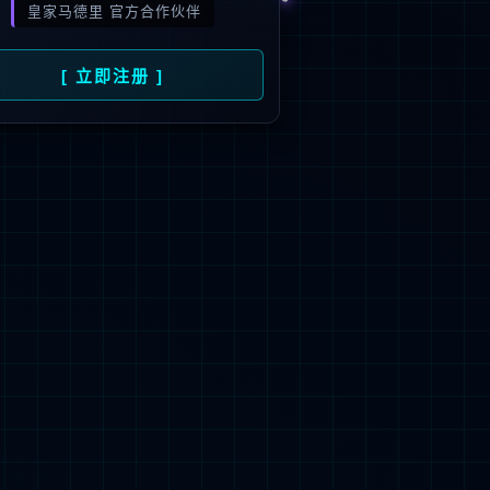
中小企业以及天津市第四批专精特新“小巨人”企业
企业”。