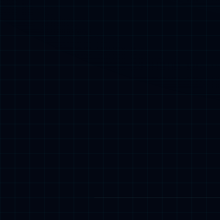
关于KS凯时中国
产品中心
新闻动
官网
公司简介
高分子量聚乙二醇衍
KS凯时中
生物
新闻
发展历程
单分散聚乙二醇衍生
物
KS凯时中国官网荣誉
PEG连接子（Linke
r）
企业文化
LNPs递送系统辅料
加入我们
点击化学
聚乙二醇医疗器械
嵌段共聚物
聚乙二醇标准品
长效多肽脂肪酸侧链
丝玫瑰SILKROSE