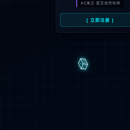
2023年
2022年
2018年